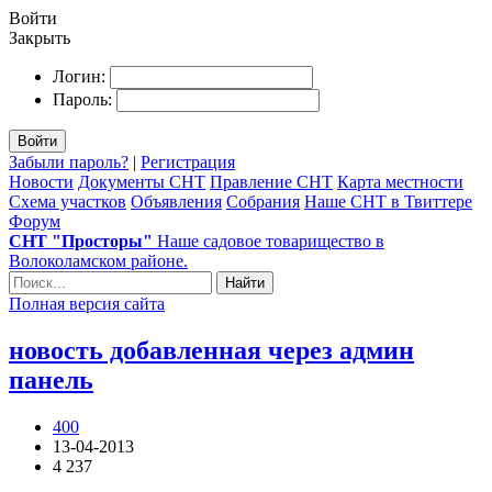
Войти
Закрыть
Логин:
Пароль:
Войти
Забыли пароль?
|
Регистрация
Новости
Документы СНТ
Правление СНТ
Карта местности
Схема участков
Объявления
Собрания
Наше СНТ в Твиттере
Форум
СНТ "Просторы"
Наше садовое товарищество в
Волоколамском районе.
Найти
Полная версия сайта
новость добавленная через админ
панель
400
13-04-2013
4 237