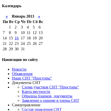
Календарь
«
Январь 2013
»
Пн
Вт
Ср
Чт
Пт
Сб
Вс
1
2
3
4
5
6
7
8
9
10
11
12
13
14
15
16
17
18
19
20
21
22
23
24
25
26
27
28
29
30
31
Навигация
по сайту
Новости
Объявления
Наше СНТ "Просторы"
Документы СНТ
Схема участков СНТ "Просторы"
Карта местности
Образцы бланков, документы
Заявление о приеме в члены СНТ
Самоуправление
Состав правления СНТ