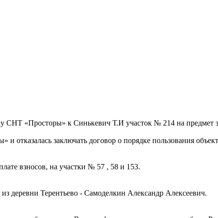
 иску СНТ «Просторы» к Синькевич Т.И участок № 214 на предме
» и отказалась заключать договор о порядке пользования объе
лате взносов, на участки № 57 , 58 и 153.
ь из деревни Терентьево - Самоделкин Александр Алексеевич.