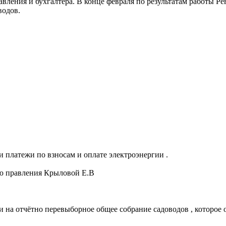
вления и бухгалтера. В конце февраля по результатам работы Р
водов.
и платежи по взносам и оплате электроэнергии .
лю правления Крыловой Е.В
и на отчётно перевыборное общее собрание садоводов , которое 