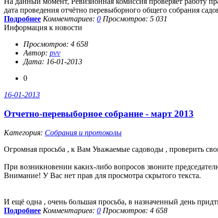
На данный момент, Ревизионная комиссия проверяет работу пра
дата проведения отчётно перевыборного общего собрания садо
Подробнее
Комментариев:
0
Просмотров: 5 031
Информация к новости
Просмотров: 4 658
Автор:
pvv
Дата: 16-01-2013
0
16-01-2013
Отчетно-перевыборное собрание - март 2013
Категория:
Собрания и протоколы
Огромная просьба , к Вам Уважаемые садоводы , проверить сво
При возникновении каких-либо вопросов звоните председате
Внимание! У Вас нет прав для просмотра скрытого текста.
И ещё одна , очень большая просьба, в назначенный день придт
Подробнее
Комментариев:
0
Просмотров: 4 658