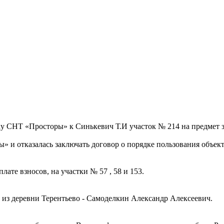
 иску СНТ «Просторы» к Синькевич Т.И участок № 214 на предме
» и отказалась заключать договор о порядке пользования объе
лате взносов, на участки № 57 , 58 и 153.
ь из деревни Терентьево - Самоделкин Александр Алексеевич.