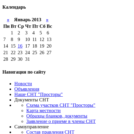
Календарь
«
Январь 2013
»
Пн
Вт
Ср
Чт
Пт
Сб
Вс
1
2
3
4
5
6
7
8
9
10
11
12
13
14
15
16
17
18
19
20
21
22
23
24
25
26
27
28
29
30
31
Навигация
по сайту
Новости
Объявления
Наше СНТ "Просторы"
Документы СНТ
Схема участков СНТ "Просторы"
Карта местности
Образцы бланков, документы
Заявление о приеме в члены СНТ
Самоуправление
Состав правления СНТ