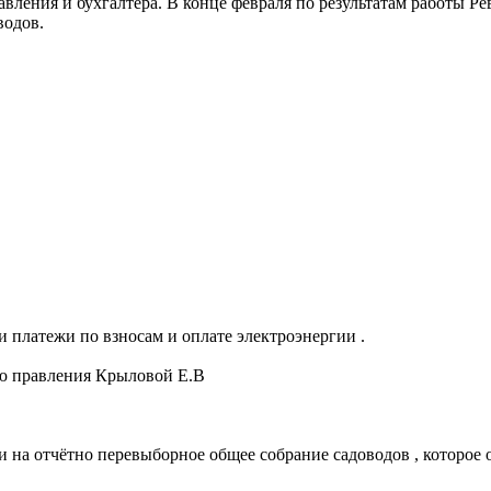
вления и бухгалтера. В конце февраля по результатам работы Р
водов.
и платежи по взносам и оплате электроэнергии .
лю правления Крыловой Е.В
и на отчётно перевыборное общее собрание садоводов , которое 