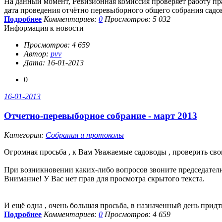
На данный момент, Ревизионная комиссия проверяет работу пра
дата проведения отчётно перевыборного общего собрания садо
Подробнее
Комментариев:
0
Просмотров: 5 032
Информация к новости
Просмотров: 4 659
Автор:
pvv
Дата: 16-01-2013
0
16-01-2013
Отчетно-перевыборное собрание - март 2013
Категория:
Собрания и протоколы
Огромная просьба , к Вам Уважаемые садоводы , проверить сво
При возникновении каких-либо вопросов звоните председате
Внимание! У Вас нет прав для просмотра скрытого текста.
И ещё одна , очень большая просьба, в назначенный день придт
Подробнее
Комментариев:
0
Просмотров: 4 659